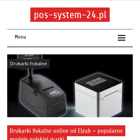
pos-system-24.pl
Menu
Drukarki fiskalne
Drukarki fiskalne online od Elzab – popularne
modele polskiej marki