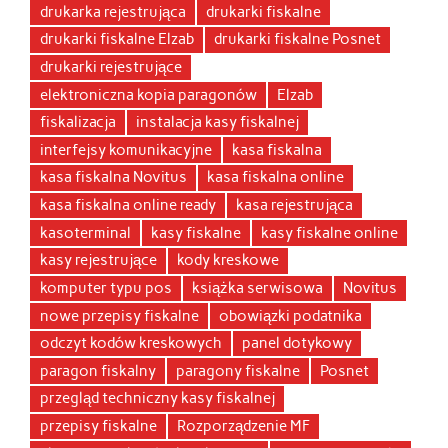
drukarka rejestrująca
drukarki fiskalne
drukarki fiskalne Elzab
drukarki fiskalne Posnet
drukarki rejestrujące
elektroniczna kopia paragonów
Elzab
fiskalizacja
instalacja kasy fiskalnej
interfejsy komunikacyjne
kasa fiskalna
kasa fiskalna Novitus
kasa fiskalna online
kasa fiskalna online ready
kasa rejestrująca
kasoterminal
kasy fiskalne
kasy fiskalne online
kasy rejestrujące
kody kreskowe
komputer typu pos
książka serwisowa
Novitus
nowe przepisy fiskalne
obowiązki podatnika
odczyt kodów kreskowych
panel dotykowy
paragon fiskalny
paragony fiskalne
Posnet
przegląd techniczny kasy fiskalnej
przepisy fiskalne
Rozporządzenie MF