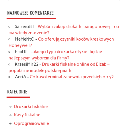
NAJNOWSZE KOMENTARZE
Salzero81
-
Wybór i zakup drukarki paragonowej – co
ma wtedy znaczenie?
MeMeNtO
-
Co oferują czytniki kodów kreskowych
Honeywell?
Emil R.
-
Jakiego typu drukarka etykiet będzie
najlepszym wyborem dla firmy?
KrzesiMir22
-
Drukarki fiskalne online od Elzab –
popularne modele polskiej marki
AdriA
-
Co kasoterminal zapewnia przedsiębiorcy?
KATEGORIE
Drukarki fiskalne
Kasy fiskalne
Oprogramowanie