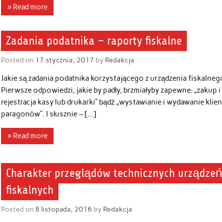
» Read more
Zadania podatnika – raporty fiskalne
Posted on
17 stycznia, 2017
by
Redakcja
Jakie są zadania podatnika korzystającego z urządzenia fiskalneg
Pierwsze odpowiedzi, jakie by padły, brzmiałyby zapewne: „zakup i
rejestracja kasy lub drukarki” bądź „wystawianie i wydawanie klie
paragonów”. I słusznie – […]
» Read more
Charakter przeglądów technicznych urządze
fiskalnych
Posted on
8 listopada, 2016
by
Redakcja