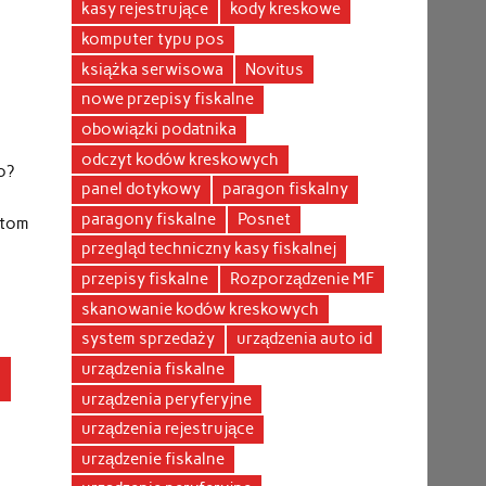
kasy rejestrujące
kody kreskowe
komputer typu pos
książka serwisowa
Novitus
nowe przepisy fiskalne
obowiązki podatnika
odczyt kodów kreskowych
o?
panel dotykowy
paragon fiskalny
paragony fiskalne
Posnet
ntom
przegląd techniczny kasy fiskalnej
przepisy fiskalne
Rozporządzenie MF
skanowanie kodów kreskowych
system sprzedaży
urządzenia auto id
urządzenia fiskalne
ń
urządzenia peryferyjne
urządzenia rejestrujące
urządzenie fiskalne