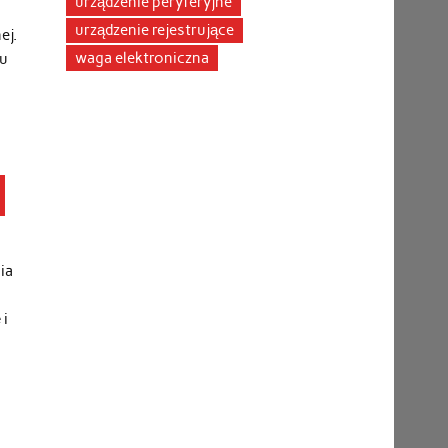
urządzenie peryferyjne
urządzenie rejestrujące
ej.
waga elektroniczna
ju
ia
 i