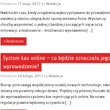
Posted on
17 maja, 2017
by
Redakcja
Nadchodzi czas, kiedy urządzenia wykorzystywane do prowadzen
ewidencji obrotu ulegną dość sporej metamorfozie. Wystarczy
choćby wspomnieć o jednej z bardziej rzucających się w oczy
innowacji, a mianowicie – możliwości wystawienia […]
» Read more
System kas online – co będzie oznaczało jeg
wprowadzenie?
Posted on
24 lutego, 2017
by
Redakcja
Biorąc pod uwagę współczesny rozwój nowych technologii, taki
zmiany nie powinny nikogo dziwić. Prędzej czy później musiało d
do wprowadzenia systemu kas rejestrujących online. Na nowe
regulacje prawne będziemy oczywiście […]