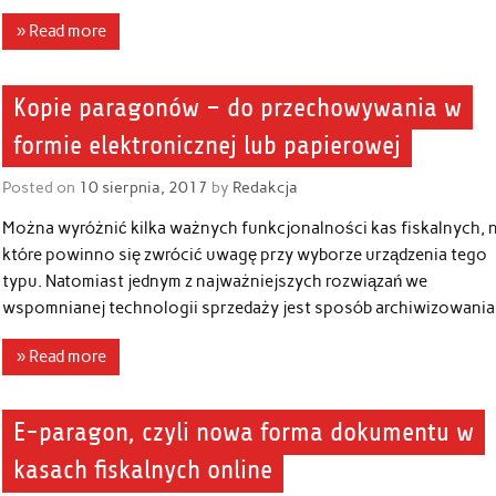
» Read more
Kopie paragonów – do przechowywania w
formie elektronicznej lub papierowej
Posted on
10 sierpnia, 2017
by
Redakcja
Można wyróżnić kilka ważnych funkcjonalności kas fiskalnych, 
które powinno się zwrócić uwagę przy wyborze urządzenia tego
typu. Natomiast jednym z najważniejszych rozwiązań we
wspomnianej technologii sprzedaży jest sposób archiwizowania
» Read more
E-paragon, czyli nowa forma dokumentu w
kasach fiskalnych online