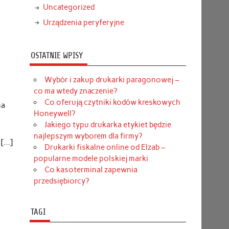
Uncategorized
Urządzenia peryferyjne
OSTATNIE WPISY
Wybór i zakup drukarki paragonowej –
co ma wtedy znaczenie?
Co oferują czytniki kodów kreskowych
na
Honeywell?
Jakiego typu drukarka etykiet będzie
najlepszym wyborem dla firmy?
 […]
Drukarki fiskalne online od Elzab –
popularne modele polskiej marki
Co kasoterminal zapewnia
przedsiębiorcy?
TAGI