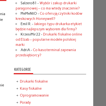
Salzero81
-
Wybór i zakup drukarki
paragonowej – co ma wtedy znaczenie?
MeMeNtO
-
Co oferują czytniki kodów
enia
kreskowych Honeywell?
ie
Emil R.
-
Jakiego typu drukarka etykiet
będzie najlepszym wyborem dla firmy?
KrzesiMir22
-
Drukarki fiskalne online
od Elzab – popularne modele polskiej
marki
AdriA
-
Co kasoterminal zapewnia
przedsiębiorcy?
KATEGORIE
Drukarki fiskalne
nie
Kasy fiskalne
Oprogramowanie
e
Porady