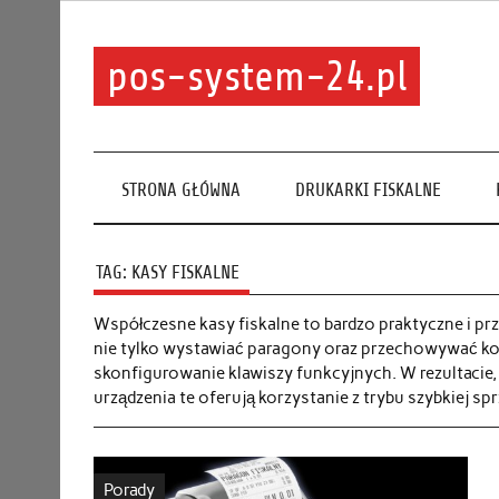
pos-system-24.pl
STRONA GŁÓWNA
DRUKARKI FISKALNE
TAG:
KASY FISKALNE
Współczesne kasy fiskalne to bardzo praktyczne i pr
nie tylko wystawiać paragony oraz przechowywać kop
skonfigurowanie klawiszy funkcyjnych. W rezultac
urządzenia te oferują korzystanie z trybu szybkiej sp
Porady