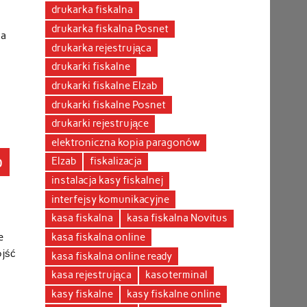
drukarka fiskalna
drukarka fiskalna Posnet
ia
drukarka rejestrująca
drukarki fiskalne
drukarki fiskalne Elzab
drukarki fiskalne Posnet
drukarki rejestrujące
elektroniczna kopia paragonów
o
Elzab
fiskalizacja
instalacja kasy fiskalnej
interfejsy komunikacyjne
kasa fiskalna
kasa fiskalna Novitus
e
kasa fiskalna online
ojść
kasa fiskalna online ready
kasa rejestrująca
kasoterminal
kasy fiskalne
kasy fiskalne online