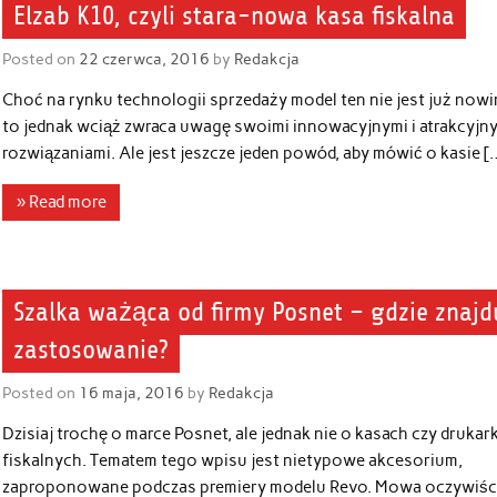
Elzab K10, czyli stara-nowa kasa fiskalna
Posted on
22 czerwca, 2016
by
Redakcja
Choć na rynku technologii sprzedaży model ten nie jest już nowi
to jednak wciąż zwraca uwagę swoimi innowacyjnymi i atrakcyjn
rozwiązaniami. Ale jest jeszcze jeden powód, aby mówić o kasie [
» Read more
Szalka ważąca od firmy Posnet – gdzie znajd
zastosowanie?
Posted on
16 maja, 2016
by
Redakcja
Dzisiaj trochę o marce Posnet, ale jednak nie o kasach czy drukar
fiskalnych. Tematem tego wpisu jest nietypowe akcesorium,
zaproponowane podczas premiery modelu Revo. Mowa oczywiśc