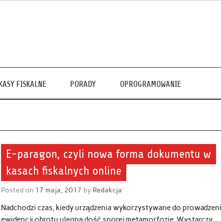
KASY FISKALNE
PORADY
OPROGRAMOWANIE
E-paragon, czyli nowa forma dokumentu w
kasach fiskalnych online
Posted on
17 maja, 2017
by
Redakcja
Nadchodzi czas, kiedy urządzenia wykorzystywane do prowadzen
ewidencji obrotu ulegną dość sporej metamorfozie. Wystarczy