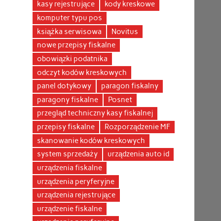
kasy rejestrujące
kody kreskowe
komputer typu pos
książka serwisowa
Novitus
nowe przepisy fiskalne
obowiązki podatnika
odczyt kodów kreskowych
panel dotykowy
paragon fiskalny
paragony fiskalne
Posnet
przegląd techniczny kasy fiskalnej
przepisy fiskalne
Rozporządzenie MF
skanowanie kodów kreskowych
system sprzedaży
urządzenia auto id
urządzenia fiskalne
urządzenia peryferyjne
urządzenia rejestrujące
urządzenie fiskalne