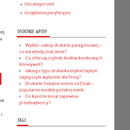
Uncategorized
Urządzenia peryferyjne
OSTATNIE WPISY
ej.
ju
Wybór i zakup drukarki paragonowej –
co ma wtedy znaczenie?
Co oferują czytniki kodów kreskowych
Honeywell?
Jakiego typu drukarka etykiet będzie
najlepszym wyborem dla firmy?
Drukarki fiskalne online od Elzab –
popularne modele polskiej marki
Co kasoterminal zapewnia
ia
przedsiębiorcy?
 i
TAGI