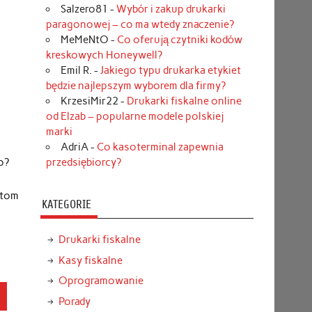
Salzero81
-
Wybór i zakup drukarki
paragonowej – co ma wtedy znaczenie?
MeMeNtO
-
Co oferują czytniki kodów
kreskowych Honeywell?
Emil R.
-
Jakiego typu drukarka etykiet
będzie najlepszym wyborem dla firmy?
KrzesiMir22
-
Drukarki fiskalne online
od Elzab – popularne modele polskiej
marki
AdriA
-
Co kasoterminal zapewnia
przedsiębiorcy?
o?
ntom
KATEGORIE
Drukarki fiskalne
Kasy fiskalne
Oprogramowanie
ń
Porady