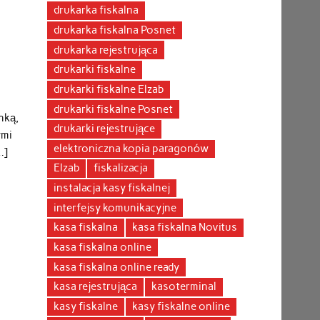
drukarka fiskalna
drukarka fiskalna Posnet
drukarka rejestrująca
drukarki fiskalne
drukarki fiskalne Elzab
drukarki fiskalne Posnet
nką,
drukarki rejestrujące
ymi
elektroniczna kopia paragonów
…]
Elzab
fiskalizacja
instalacja kasy fiskalnej
interfejsy komunikacyjne
kasa fiskalna
kasa fiskalna Novitus
kasa fiskalna online
kasa fiskalna online ready
kasa rejestrująca
kasoterminal
kasy fiskalne
kasy fiskalne online