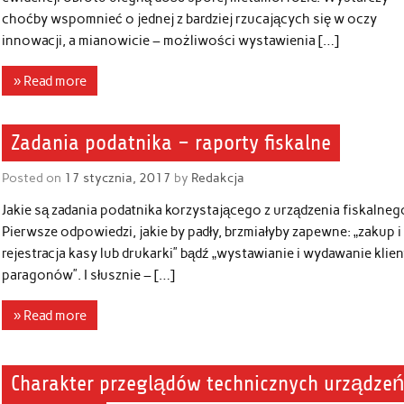
choćby wspomnieć o jednej z bardziej rzucających się w oczy
innowacji, a mianowicie – możliwości wystawienia […]
» Read more
Zadania podatnika – raporty fiskalne
Posted on
17 stycznia, 2017
by
Redakcja
Jakie są zadania podatnika korzystającego z urządzenia fiskalneg
Pierwsze odpowiedzi, jakie by padły, brzmiałyby zapewne: „zakup i
rejestracja kasy lub drukarki” bądź „wystawianie i wydawanie klie
paragonów”. I słusznie – […]
» Read more
Charakter przeglądów technicznych urządze