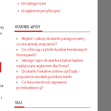
Uncategorized
Urządzenia peryferyjne
OSTATNIE WPISY
ej.
ju
Wybór i zakup drukarki paragonowej –
co ma wtedy znaczenie?
Co oferują czytniki kodów kreskowych
Honeywell?
Jakiego typu drukarka etykiet będzie
najlepszym wyborem dla firmy?
Drukarki fiskalne online od Elzab –
popularne modele polskiej marki
Co kasoterminal zapewnia
ia
przedsiębiorcy?
 i
TAGI