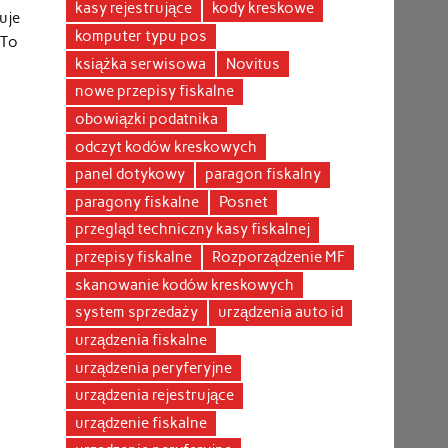
kasy rejestrujące
kody kreskowe
uje
komputer typu pos
 To
książka serwisowa
Novitus
nowe przepisy fiskalne
obowiązki podatnika
odczyt kodów kreskowych
panel dotykowy
paragon fiskalny
paragony fiskalne
Posnet
przegląd techniczny kasy fiskalnej
przepisy fiskalne
Rozporządzenie MF
skanowanie kodów kreskowych
system sprzedaży
urządzenia auto id
urządzenia fiskalne
urządzenia peryferyjne
urządzenia rejestrujące
urządzenie fiskalne