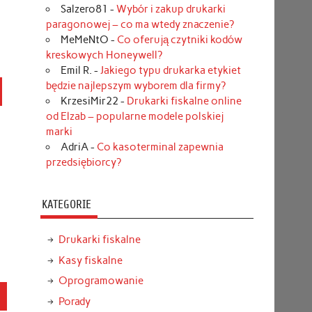
Salzero81
-
Wybór i zakup drukarki
paragonowej – co ma wtedy znaczenie?
MeMeNtO
-
Co oferują czytniki kodów
kreskowych Honeywell?
Emil R.
-
Jakiego typu drukarka etykiet
będzie najlepszym wyborem dla firmy?
KrzesiMir22
-
Drukarki fiskalne online
od Elzab – popularne modele polskiej
marki
AdriA
-
Co kasoterminal zapewnia
przedsiębiorcy?
KATEGORIE
Drukarki fiskalne
Kasy fiskalne
Oprogramowanie
ń
Porady