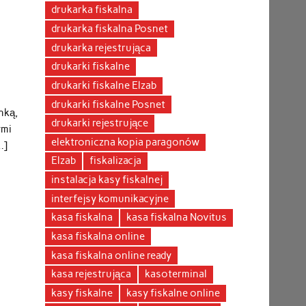
drukarka fiskalna
drukarka fiskalna Posnet
drukarka rejestrująca
drukarki fiskalne
drukarki fiskalne Elzab
drukarki fiskalne Posnet
nką,
drukarki rejestrujące
ymi
elektroniczna kopia paragonów
…]
Elzab
fiskalizacja
instalacja kasy fiskalnej
interfejsy komunikacyjne
kasa fiskalna
kasa fiskalna Novitus
kasa fiskalna online
kasa fiskalna online ready
kasa rejestrująca
kasoterminal
kasy fiskalne
kasy fiskalne online