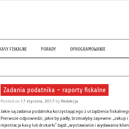
KASY FISKALNE
PORADY
OPROGRAMOWANIE
Zadania podatnika – raporty fiskalne
Posted on
17 stycznia, 2017
by
Redakcja
Jakie są zadania podatnika korzystającego z urządzenia fiskalneg
Pierwsze odpowiedzi, jakie by padły, brzmiałyby zapewne: „zakup i
rejestracja kasy lub drukarki” bądź „wystawianie i wydawanie klie