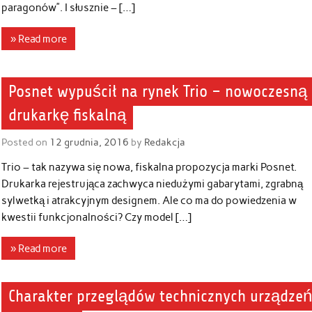
paragonów”. I słusznie – […]
» Read more
Posnet wypuścił na rynek Trio – nowoczesną
drukarkę fiskalną
Posted on
12 grudnia, 2016
by
Redakcja
Trio – tak nazywa się nowa, fiskalna propozycja marki Posnet.
Drukarka rejestrująca zachwyca niedużymi gabarytami, zgrabną
sylwetką i atrakcyjnym designem. Ale co ma do powiedzenia w
kwestii funkcjonalności? Czy model […]
» Read more
Charakter przeglądów technicznych urządze