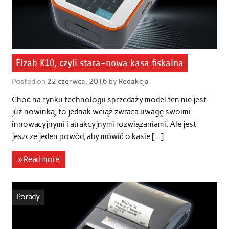
Elzab K10, czyli stara-nowa kasa fiskalna
Posted on
22 czerwca, 2016
by
Redakcja
Choć na rynku technologii sprzedaży model ten nie jest
już nowinką, to jednak wciąż zwraca uwagę swoimi
innowacyjnymi i atrakcyjnymi rozwiązaniami. Ale jest
jeszcze jeden powód, aby mówić o kasie […]
» Read more
Porady