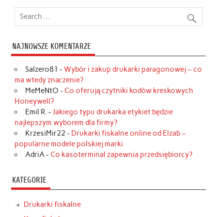
NAJNOWSZE KOMENTARZE
Salzero81
-
Wybór i zakup drukarki paragonowej – co
ma wtedy znaczenie?
MeMeNtO
-
Co oferują czytniki kodów kreskowych
Honeywell?
Emil R.
-
Jakiego typu drukarka etykiet będzie
najlepszym wyborem dla firmy?
KrzesiMir22
-
Drukarki fiskalne online od Elzab –
popularne modele polskiej marki
AdriA
-
Co kasoterminal zapewnia przedsiębiorcy?
KATEGORIE
Drukarki fiskalne