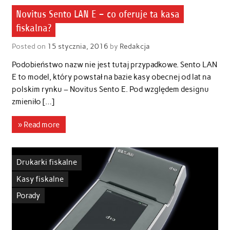
Novitus Sento LAN E – co oferuje ta kasa
fiskalna?
Posted on
15 stycznia, 2016
by
Redakcja
Podobieństwo nazw nie jest tutaj przypadkowe. Sento LAN
E to model, który powstał na bazie kasy obecnej od lat na
polskim rynku – Novitus Sento E. Pod względem designu
zmieniło […]
» Read more
Drukarki fiskalne
Kasy fiskalne
Porady