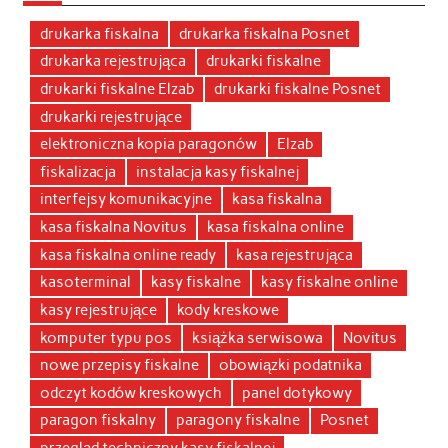
drukarka fiskalna
drukarka fiskalna Posnet
drukarka rejestrująca
drukarki fiskalne
drukarki fiskalne Elzab
drukarki fiskalne Posnet
drukarki rejestrujące
elektroniczna kopia paragonów
Elzab
fiskalizacja
instalacja kasy fiskalnej
interfejsy komunikacyjne
kasa fiskalna
kasa fiskalna Novitus
kasa fiskalna online
kasa fiskalna online ready
kasa rejestrująca
kasoterminal
kasy fiskalne
kasy fiskalne online
kasy rejestrujące
kody kreskowe
komputer typu pos
książka serwisowa
Novitus
nowe przepisy fiskalne
obowiązki podatnika
odczyt kodów kreskowych
panel dotykowy
paragon fiskalny
paragony fiskalne
Posnet