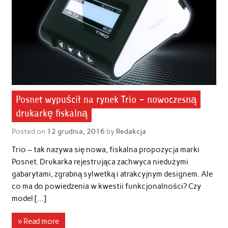
Posnet wypuścił na rynek Trio – nowoczesną
drukarkę fiskalną
Posted on
12 grudnia, 2016
by
Redakcja
Trio – tak nazywa się nowa, fiskalna propozycja marki
Posnet. Drukarka rejestrująca zachwyca niedużymi
gabarytami, zgrabną sylwetką i atrakcyjnym designem. Ale
co ma do powiedzenia w kwestii funkcjonalności? Czy
model […]
» Read more