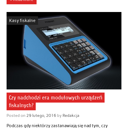
Kasy fiskalne
Czy nadchodzi era modułowych urządzeń
fiskalnych?
Posted on
29 lutego, 2016
by
Redakcja
Podczas gdy niektórzy zastanawiają się nad tym, czy