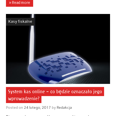
» Read more
Kasy fiskalne
System kas online – co będzie oznaczało jego
wprowadzenie?
Posted on
24 lutego, 2017
by
Redakcja