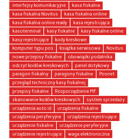
interfejsy komunikacyjne
kasa fiskalna
kasa fiskalna Novitus
kasa fiskalna online
kasa fiskalna online ready
kasa rejestrująca
kasoterminal
kasy fiskalne
kasy fiskalne online
kasy rejestrujące
kody kreskowe
komputer typu pos
książka serwisowa
Novitus
nowe przepisy fiskalne
obowiązki podatnika
odczyt kodów kreskowych
panel dotykowy
paragon fiskalny
paragony fiskalne
Posnet
przegląd techniczny kasy fiskalnej
przepisy fiskalne
Rozporządzenie MF
skanowanie kodów kreskowych
system sprzedaży
urządzenia auto id
urządzenia fiskalne
urządzenia peryferyjne
urządzenia rejestrujące
urządzenie fiskalne
urządzenie peryferyjne
urządzenie rejestrujące
waga elektroniczna