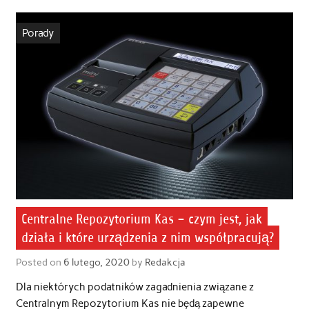
Porady
Centralne Repozytorium Kas – czym jest, jak
działa i które urządzenia z nim współpracują?
Posted on
6 lutego, 2020
by
Redakcja
Dla niektórych podatników zagadnienia związane z
Centralnym Repozytorium Kas nie będą zapewne