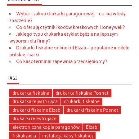
Wybór i zakup drukarki paragonowej – co ma wtedy
znaczenie?
Co oferują czytniki kodów kreskowych Honeywell?
Jakiego typu drukarka etykiet będzie najlepszym
wyborem dla firmy?
Drukarki fiskalne online od Elzab – popularne modele
polskiej marki
Co kasoterminal zapewnia przedsiębiorcy?
TAGI
drukarka fiskalna
drukarka fiskalna Posnet
drukarka rejestrująca
drukarki fiskalne
drukarki fiskalne Elzab
drukarki fiskalne Posnet
drukarki rejestrujące
elektroniczna kopia paragonów
Elzab
fiskalizacja
instalacja kasy fiskalnej