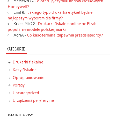
MeMeNtO
-
Co oferują czytniki kodów kreskowych
Honeywell?
Emil R.
-
Jakiego typu drukarka etykiet będzie
najlepszym wyborem dla firmy?
KrzesiMir22
-
Drukarki fiskalne online od Elzab –
popularne modele polskiej marki
AdriA
-
Co kasoterminal zapewnia przedsiębiorcy?
KATEGORIE
Drukarki fiskalne
Kasy fiskalne
Oprogramowanie
Porady
Uncategorized
Urządzenia peryferyjne
OSTATNIE WPISY