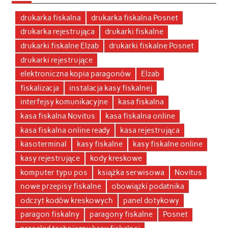
drukarka fiskalna
drukarka fiskalna Posnet
drukarka rejestrująca
drukarki fiskalne
drukarki fiskalne Elzab
drukarki fiskalne Posnet
drukarki rejestrujące
elektroniczna kopia paragonów
Elzab
fiskalizacja
instalacja kasy fiskalnej
interfejsy komunikacyjne
kasa fiskalna
kasa fiskalna Novitus
kasa fiskalna online
kasa fiskalna online ready
kasa rejestrująca
kasoterminal
kasy fiskalne
kasy fiskalne online
kasy rejestrujące
kody kreskowe
komputer typu pos
książka serwisowa
Novitus
nowe przepisy fiskalne
obowiązki podatnika
odczyt kodów kreskowych
panel dotykowy
paragon fiskalny
paragony fiskalne
Posnet