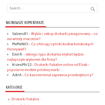
NAJNOWSZE KOMENTARZE
Salzero81
-
Wybór i zakup drukarki paragonowej – co
ma wtedy znaczenie?
MeMeNtO
-
Co oferują czytniki kodów kreskowych
Honeywell?
Emil R.
-
Jakiego typu drukarka etykiet będzie
najlepszym wyborem dla firmy?
KrzesiMir22
-
Drukarki fiskalne online od Elzab –
popularne modele polskiej marki
AdriA
-
Co kasoterminal zapewnia przedsiębiorcy?
KATEGORIE
Drukarki fiskalne