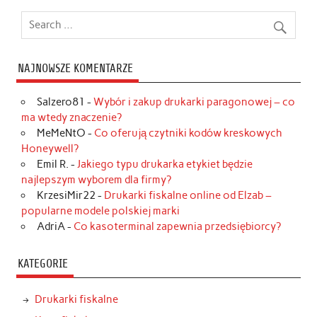
NAJNOWSZE KOMENTARZE
Salzero81
-
Wybór i zakup drukarki paragonowej – co
ma wtedy znaczenie?
MeMeNtO
-
Co oferują czytniki kodów kreskowych
Honeywell?
Emil R.
-
Jakiego typu drukarka etykiet będzie
najlepszym wyborem dla firmy?
KrzesiMir22
-
Drukarki fiskalne online od Elzab –
popularne modele polskiej marki
AdriA
-
Co kasoterminal zapewnia przedsiębiorcy?
KATEGORIE
Drukarki fiskalne