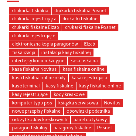
drukarka fiskalna
drukarka fiskalna Posnet
drukarka rejestrująca
drukarki fiskalne
drukarki fiskalne Elzab
drukarki fiskalne Posnet
drukarki rejestrujące
elektroniczna kopia paragonów
Elzab
fiskalizacja
instalacja kasy fiskalnej
interfejsy komunikacyjne
kasa fiskalna
kasa fiskalna Novitus
kasa fiskalna online
kasa fiskalna online ready
kasa rejestrująca
kasoterminal
kasy fiskalne
kasy fiskalne online
kasy rejestrujące
kody kreskowe
komputer typu pos
książka serwisowa
Novitus
nowe przepisy fiskalne
obowiązki podatnika
odczyt kodów kreskowych
panel dotykowy
paragon fiskalny
paragony fiskalne
Posnet