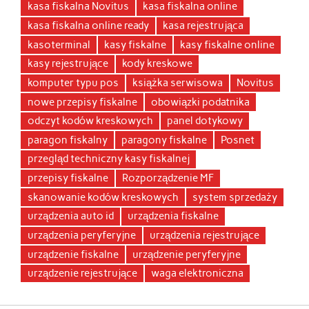
kasa fiskalna Novitus
kasa fiskalna online
kasa fiskalna online ready
kasa rejestrująca
kasoterminal
kasy fiskalne
kasy fiskalne online
kasy rejestrujące
kody kreskowe
komputer typu pos
książka serwisowa
Novitus
nowe przepisy fiskalne
obowiązki podatnika
odczyt kodów kreskowych
panel dotykowy
paragon fiskalny
paragony fiskalne
Posnet
przegląd techniczny kasy fiskalnej
przepisy fiskalne
Rozporządzenie MF
skanowanie kodów kreskowych
system sprzedaży
urządzenia auto id
urządzenia fiskalne
urządzenia peryferyjne
urządzenia rejestrujące
urządzenie fiskalne
urządzenie peryferyjne
urządzenie rejestrujące
waga elektroniczna