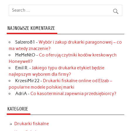
NAJNOWSZE KOMENTARZE
Salzero81
-
Wybór i zakup drukarki paragonowej – co
ma wtedy znaczenie?
MeMeNtO
-
Co oferują czytniki kodów kreskowych
Honeywell?
Emil R.
-
Jakiego typu drukarka etykiet będzie
najlepszym wyborem dla firmy?
KrzesiMir22
-
Drukarki fiskalne online od Elzab –
popularne modele polskiej marki
AdriA
-
Co kasoterminal zapewnia przedsiębiorcy?
KATEGORIE
Drukarki fiskalne