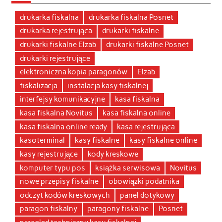
drukarka fiskalna
drukarka fiskalna Posnet
drukarka rejestrująca
drukarki fiskalne
drukarki fiskalne Elzab
drukarki fiskalne Posnet
drukarki rejestrujące
elektroniczna kopia paragonów
Elzab
fiskalizacja
instalacja kasy fiskalnej
interfejsy komunikacyjne
kasa fiskalna
kasa fiskalna Novitus
kasa fiskalna online
kasa fiskalna online ready
kasa rejestrująca
kasoterminal
kasy fiskalne
kasy fiskalne online
kasy rejestrujące
kody kreskowe
komputer typu pos
książka serwisowa
Novitus
nowe przepisy fiskalne
obowiązki podatnika
odczyt kodów kreskowych
panel dotykowy
paragon fiskalny
paragony fiskalne
Posnet