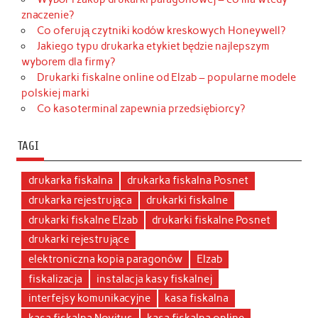
znaczenie?
Co oferują czytniki kodów kreskowych Honeywell?
Jakiego typu drukarka etykiet będzie najlepszym
wyborem dla firmy?
Drukarki fiskalne online od Elzab – popularne modele
polskiej marki
Co kasoterminal zapewnia przedsiębiorcy?
TAGI
drukarka fiskalna
drukarka fiskalna Posnet
drukarka rejestrująca
drukarki fiskalne
drukarki fiskalne Elzab
drukarki fiskalne Posnet
drukarki rejestrujące
elektroniczna kopia paragonów
Elzab
fiskalizacja
instalacja kasy fiskalnej
interfejsy komunikacyjne
kasa fiskalna
kasa fiskalna Novitus
kasa fiskalna online