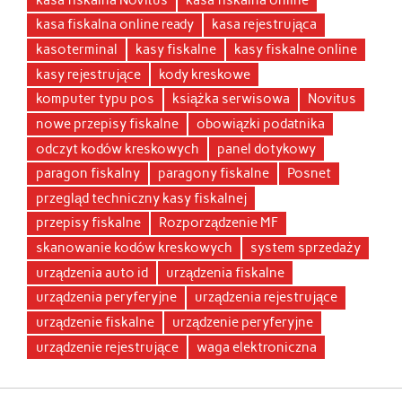
kasa fiskalna online ready
kasa rejestrująca
kasoterminal
kasy fiskalne
kasy fiskalne online
kasy rejestrujące
kody kreskowe
komputer typu pos
książka serwisowa
Novitus
nowe przepisy fiskalne
obowiązki podatnika
odczyt kodów kreskowych
panel dotykowy
paragon fiskalny
paragony fiskalne
Posnet
przegląd techniczny kasy fiskalnej
przepisy fiskalne
Rozporządzenie MF
skanowanie kodów kreskowych
system sprzedaży
urządzenia auto id
urządzenia fiskalne
urządzenia peryferyjne
urządzenia rejestrujące
urządzenie fiskalne
urządzenie peryferyjne
urządzenie rejestrujące
waga elektroniczna