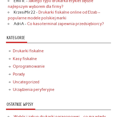
Emil R.
-
Jakiego typu drukarka etykiet będzie
najlepszym wyborem dla firmy?
KrzesiMir22
-
Drukarki fiskalne online od Elzab –
popularne modele polskiej marki
AdriA
-
Co kasoterminal zapewnia przedsiębiorcy?
KATEGORIE
Drukarki fiskalne
Kasy fiskalne
Oprogramowanie
Porady
Uncategorized
Urządzenia peryferyjne
OSTATNIE WPISY
Wybór i zakup drukarki paragonowej – co ma wtedy