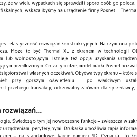
zy, że w wielu wypadkach się sprawdził i sporo osób go poleca. J
fiskalnych, wskazalibyśmy na urządzenie firmy Posnet – Thermal
 jest elastyczność rozwiązań konstrukcyjnych. Na czym ona pol
lacza. Może to być Thermal XL z ekranem w technologii O
 lub wolnostojącym. Istnieje też opcja uzyskania urządzen
cym przedłużonym. Co za tym idzie, model marki Posnet pozwal
siębiorstwa i własnych oczekiwań. Obydwa typy ekranu – które 
ież przy gorszym oświetleniu – po właściwym ustal
rt przebiegu transakcji, odczuwalny zarówno dla sprzedawcy, j
h rozwiązań…
ogia. Świadczą o tym jej nowoczesne funkcje – zwłaszcza w zakr
 urządzeniami peryferyjnymi. Drukarka umożliwia zapis informac
nicznej – na standardowej karcie pamięci SD. Oznacza to ko