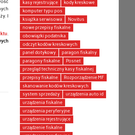
wość
kasy rejestrujące
kody kreskowe
nych
komputer typu pos
y. I
książka serwisowa
Novitus
nowe przepisy fiskalne
uktu
.
obowiązki podatnika
wych
odczyt kodów kreskowych
panel dotykowy
paragon fiskalny
paragony fiskalne
Posnet
przegląd techniczny kasy fiskalnej
przepisy fiskalne
Rozporządzenie MF
skanowanie kodów kreskowych
system sprzedaży
urządzenia auto id
urządzenia fiskalne
urządzenia peryferyjne
urządzenia rejestrujące
urządzenie fiskalne