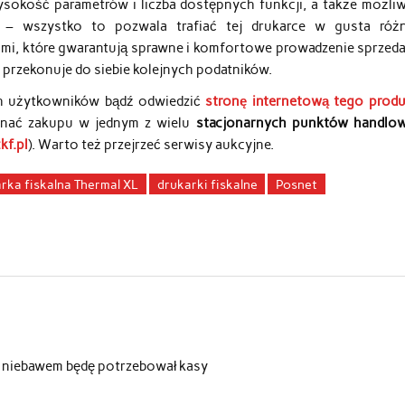
sokość parametrów i liczba dostępnych funkcji, a także możli
 – wszystko to pozwala trafiać tej drukarce w gusta róż
mi, które gwarantują sprawne i komfortowe prowadzenie sprzedaż
 przekonuje do siebie kolejnych podatników.
ch użytkowników bądź odwiedzić
stronę internetową tego prod
nać zakupu w jednym z wielu
stacjonarnych punktów handlo
f.pl
). Warto też przejrzeć serwisy aukcyjne.
rka fiskalna Thermal XL
drukarki fiskalne
Posnet
o niebawem będę potrzebował kasy