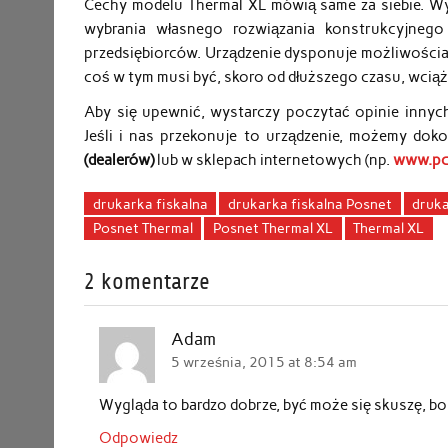
Cechy modelu Thermal XL mówią same za siebie. Wy
wybrania własnego rozwiązania konstrukcyjnego
przedsiębiorców. Urządzenie dysponuje możliwościa
coś w tym musi być, skoro od dłuższego czasu, wciąż
Aby się upewnić, wystarczy poczytać opinie inny
Jeśli i nas przekonuje to urządzenie, możemy
doko
(dealerów)
lub w sklepach internetowych (np.
www.pck
drukarka fiskalna
drukarka fiskalna Posnet
druka
Posnet Thermal
Posnet Thermal XL
Thermal XL
2 komentarze
Adam
5 września, 2015 at 8:54 am
Wygląda to bardzo dobrze, być może się skuszę, b
Odpowiedz