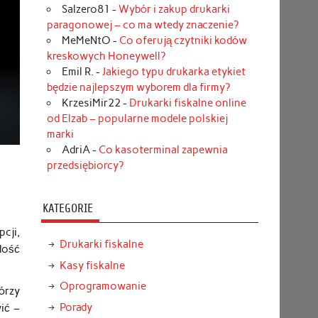
Salzero81
-
Wybór i zakup drukarki
paragonowej – co ma wtedy znaczenie?
MeMeNtO
-
Co oferują czytniki kodów
kreskowych Honeywell?
Emil R.
-
Jakiego typu drukarka etykiet
będzie najlepszym wyborem dla firmy?
KrzesiMir22
-
Drukarki fiskalne online
od Elzab – popularne modele polskiej
marki
AdriA
-
Co kasoterminal zapewnia
przedsiębiorcy?
KATEGORIE
pcji,
Drukarki fiskalne
dość
Kasy fiskalne
Oprogramowanie
órzy
Porady
ić –