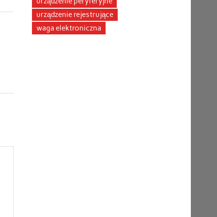
urządzenie peryferyjne
urządzenie rejestrujące
waga elektroniczna