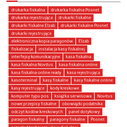
drukarka fiskalna
drukarka fiskalna Posnet
drukarka rejestrująca
drukarki fiskalne
drukarki fiskalne Elzab
drukarki fiskalne Posnet
drukarki rejestrujące
elektroniczna kopia paragonów
Elzab
fiskalizacja
instalacja kasy fiskalnej
interfejsy komunikacyjne
kasa fiskalna
kasa fiskalna Novitus
kasa fiskalna online
kasa fiskalna online ready
kasa rejestrująca
kasoterminal
kasy fiskalne
kasy fiskalne online
kasy rejestrujące
kody kreskowe
komputer typu pos
książka serwisowa
Novitus
nowe przepisy fiskalne
obowiązki podatnika
odczyt kodów kreskowych
panel dotykowy
paragon fiskalny
paragony fiskalne
Posnet