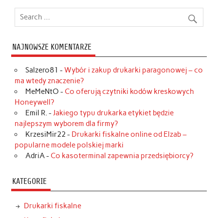
NAJNOWSZE KOMENTARZE
Salzero81
-
Wybór i zakup drukarki paragonowej – co
ma wtedy znaczenie?
MeMeNtO
-
Co oferują czytniki kodów kreskowych
Honeywell?
Emil R.
-
Jakiego typu drukarka etykiet będzie
najlepszym wyborem dla firmy?
KrzesiMir22
-
Drukarki fiskalne online od Elzab –
popularne modele polskiej marki
AdriA
-
Co kasoterminal zapewnia przedsiębiorcy?
KATEGORIE
Drukarki fiskalne