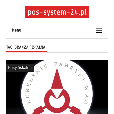
pos-system-24.pl
Menu
TAG:
BRANŻA FISKALNA
Kasy fiskalne