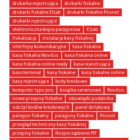
drukarka rejestrująca
drukarki fiskalne
drukarki fiskalne Elzab
drukarki fiskalne Posnet
drukarki rejestrujące
elektroniczna kopia paragonów
Elzab
fiskalizacja
instalacja kasy fiskalnej
interfejsy komunikacyjne
kasa fiskalna
kasa fiskalna Novitus
kasa fiskalna online
kasa fiskalna online ready
kasa rejestrująca
kasoterminal
kasy fiskalne
kasy fiskalne online
kasy rejestrujące
kody kreskowe
komputer typu pos
książka serwisowa
Novitus
nowe przepisy fiskalne
obowiązki podatnika
odczyt kodów kreskowych
panel dotykowy
paragon fiskalny
paragony fiskalne
Posnet
przegląd techniczny kasy fiskalnej
przepisy fiskalne
Rozporządzenie MF