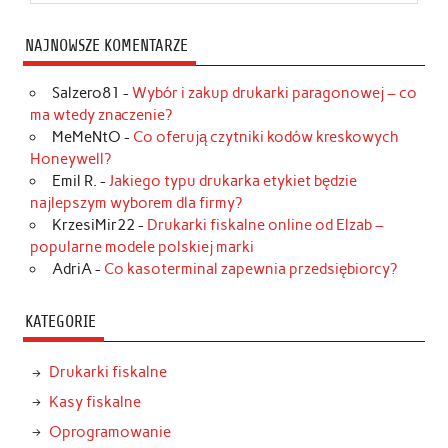
NAJNOWSZE KOMENTARZE
Salzero81
-
Wybór i zakup drukarki paragonowej – co
ma wtedy znaczenie?
MeMeNtO
-
Co oferują czytniki kodów kreskowych
Honeywell?
Emil R.
-
Jakiego typu drukarka etykiet będzie
najlepszym wyborem dla firmy?
KrzesiMir22
-
Drukarki fiskalne online od Elzab –
popularne modele polskiej marki
AdriA
-
Co kasoterminal zapewnia przedsiębiorcy?
KATEGORIE
Drukarki fiskalne
Kasy fiskalne
Oprogramowanie