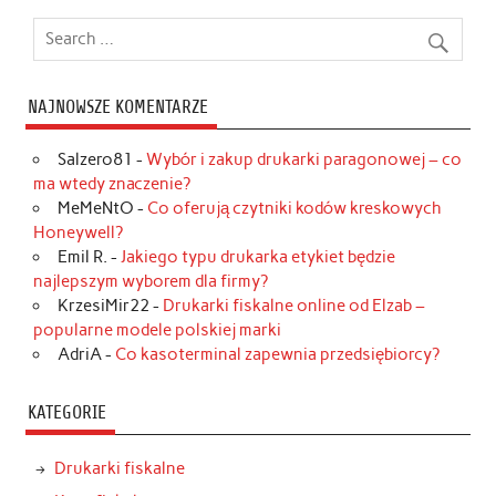
NAJNOWSZE KOMENTARZE
Salzero81
-
Wybór i zakup drukarki paragonowej – co
ma wtedy znaczenie?
MeMeNtO
-
Co oferują czytniki kodów kreskowych
Honeywell?
Emil R.
-
Jakiego typu drukarka etykiet będzie
najlepszym wyborem dla firmy?
KrzesiMir22
-
Drukarki fiskalne online od Elzab –
popularne modele polskiej marki
AdriA
-
Co kasoterminal zapewnia przedsiębiorcy?
KATEGORIE
Drukarki fiskalne