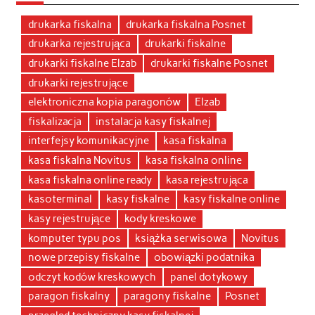
drukarka fiskalna
drukarka fiskalna Posnet
drukarka rejestrująca
drukarki fiskalne
drukarki fiskalne Elzab
drukarki fiskalne Posnet
drukarki rejestrujące
elektroniczna kopia paragonów
Elzab
fiskalizacja
instalacja kasy fiskalnej
interfejsy komunikacyjne
kasa fiskalna
kasa fiskalna Novitus
kasa fiskalna online
kasa fiskalna online ready
kasa rejestrująca
kasoterminal
kasy fiskalne
kasy fiskalne online
kasy rejestrujące
kody kreskowe
komputer typu pos
książka serwisowa
Novitus
nowe przepisy fiskalne
obowiązki podatnika
odczyt kodów kreskowych
panel dotykowy
paragon fiskalny
paragony fiskalne
Posnet