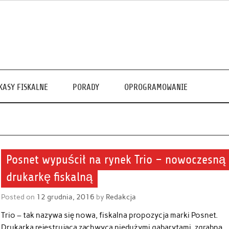
KASY FISKALNE
PORADY
OPROGRAMOWANIE
Posnet wypuścił na rynek Trio – nowoczesną
drukarkę fiskalną
Posted on
12 grudnia, 2016
by
Redakcja
Trio – tak nazywa się nowa, fiskalna propozycja marki Posnet.
Drukarka rejestrująca zachwyca niedużymi gabarytami, zgrabną