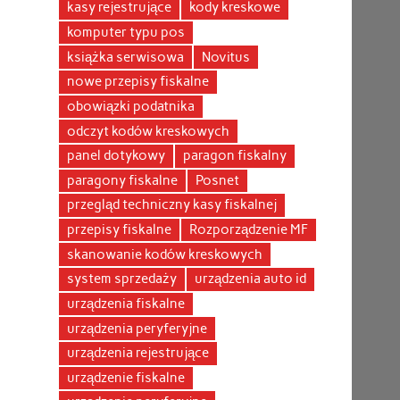
kasy rejestrujące
kody kreskowe
komputer typu pos
książka serwisowa
Novitus
nowe przepisy fiskalne
obowiązki podatnika
odczyt kodów kreskowych
panel dotykowy
paragon fiskalny
paragony fiskalne
Posnet
przegląd techniczny kasy fiskalnej
przepisy fiskalne
Rozporządzenie MF
skanowanie kodów kreskowych
system sprzedaży
urządzenia auto id
urządzenia fiskalne
urządzenia peryferyjne
urządzenia rejestrujące
urządzenie fiskalne