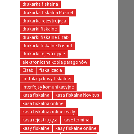
drukarka fiskalna
drukarka fiskalna Posnet
drukarka rejestrująca
drukarki fiskalne
drukarki fiskalne Elzab
drukarki fiskalne Posnet
drukarki rejestrujące
elektroniczna kopia paragonów
Elzab
fiskalizacja
instalacja kasy fiskalnej
interfejsy komunikacyjne
kasa fiskalna
kasa fiskalna Novitus
kasa fiskalna online
kasa fiskalna online ready
kasa rejestrująca
kasoterminal
kasy fiskalne
kasy fiskalne online