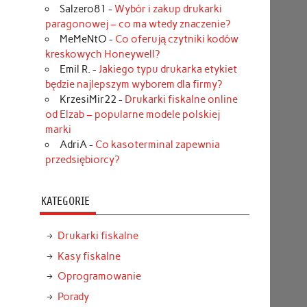
Salzero81
-
Wybór i zakup drukarki
paragonowej – co ma wtedy znaczenie?
MeMeNtO
-
Co oferują czytniki kodów
kreskowych Honeywell?
Emil R.
-
Jakiego typu drukarka etykiet
będzie najlepszym wyborem dla firmy?
KrzesiMir22
-
Drukarki fiskalne online
od Elzab – popularne modele polskiej
marki
AdriA
-
Co kasoterminal zapewnia
przedsiębiorcy?
KATEGORIE
Drukarki fiskalne
Kasy fiskalne
Oprogramowanie
Porady