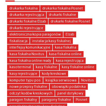
drukarka fiskalna
drukarka fiskalna Posnet
drukarka rejestrująca
drukarki fiskalne
drukarki fiskalne Elzab
drukarki fiskalne Posnet
drukarki rejestrujące
elektroniczna kopia paragonów
Elzab
fiskalizacja
instalacja kasy fiskalnej
interfejsy komunikacyjne
kasa fiskalna
kasa fiskalna Novitus
kasa fiskalna online
kasa fiskalna online ready
kasa rejestrująca
kasoterminal
kasy fiskalne
kasy fiskalne online
kasy rejestrujące
kody kreskowe
komputer typu pos
książka serwisowa
Novitus
nowe przepisy fiskalne
obowiązki podatnika
odczyt kodów kreskowych
panel dotykowy
paragon fiskalny
paragony fiskalne
Posnet