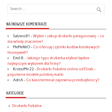
NAJNOWSZE KOMENTARZE
Salzero81
-
Wybór i zakup drukarki paragonowej – co
ma wtedy znaczenie?
MeMeNtO
-
Co oferują czytniki kodów kreskowych
Honeywell?
Emil R.
-
Jakiego typu drukarka etykiet będzie
najlepszym wyborem dla firmy?
KrzesiMir22
-
Drukarki fiskalne online od Elzab –
popularne modele polskiej marki
AdriA
-
Co kasoterminal zapewnia przedsiębiorcy?
KATEGORIE
Drukarki fiskalne