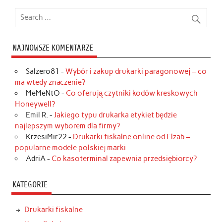
NAJNOWSZE KOMENTARZE
Salzero81
-
Wybór i zakup drukarki paragonowej – co
ma wtedy znaczenie?
MeMeNtO
-
Co oferują czytniki kodów kreskowych
Honeywell?
Emil R.
-
Jakiego typu drukarka etykiet będzie
najlepszym wyborem dla firmy?
KrzesiMir22
-
Drukarki fiskalne online od Elzab –
popularne modele polskiej marki
AdriA
-
Co kasoterminal zapewnia przedsiębiorcy?
KATEGORIE
Drukarki fiskalne