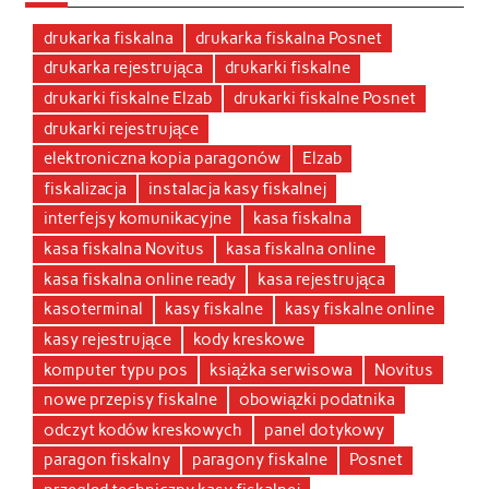
drukarka fiskalna
drukarka fiskalna Posnet
drukarka rejestrująca
drukarki fiskalne
drukarki fiskalne Elzab
drukarki fiskalne Posnet
drukarki rejestrujące
elektroniczna kopia paragonów
Elzab
fiskalizacja
instalacja kasy fiskalnej
interfejsy komunikacyjne
kasa fiskalna
kasa fiskalna Novitus
kasa fiskalna online
kasa fiskalna online ready
kasa rejestrująca
kasoterminal
kasy fiskalne
kasy fiskalne online
kasy rejestrujące
kody kreskowe
komputer typu pos
książka serwisowa
Novitus
nowe przepisy fiskalne
obowiązki podatnika
odczyt kodów kreskowych
panel dotykowy
paragon fiskalny
paragony fiskalne
Posnet