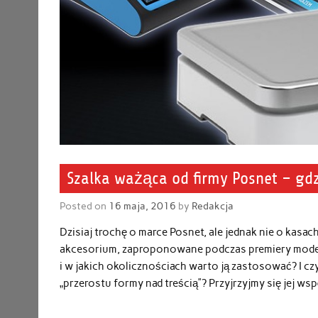
Szalka ważąca od firmy Posnet – gdz
Posted on
16 maja, 2016
by
Redakcja
Dzisiaj trochę o marce Posnet, ale jednak nie o kasa
akcesorium, zaproponowane podczas premiery modelu
i w jakich okolicznościach warto ją zastosować? I cz
„przerostu formy nad treścią”? Przyjrzyjmy się jej wsp