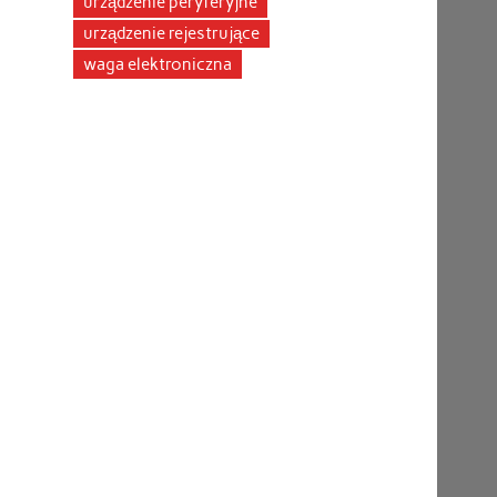
urządzenie peryferyjne
urządzenie rejestrujące
waga elektroniczna