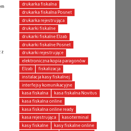
drukarka fiskalna
dem
drukarka fiskalna Posnet
drukarka rejestrująca
drukarki fiskalne
drukarki fiskalne Elzab
drukarki fiskalne Posnet
 z
drukarki rejestrujące
elektroniczna kopia paragonów
Elzab
fiskalizacja
instalacja kasy fiskalnej
interfejsy komunikacyjne
kasa fiskalna
kasa fiskalna Novitus
kasa fiskalna online
kasa fiskalna online ready
kasa rejestrująca
kasoterminal
kasy fiskalne
kasy fiskalne online