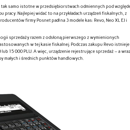
ć tak samo istotne w przedsiębiorstwach odmiennych pod wzglę
 pracy. Najlepiej widać to na przykładach urządzeń fiskalnych, z
roducentów firmy Posnet padł na 3 modele kas: Revo, Neo XL EJ i
logii sprzedaży razem z odsłoną pierwszego z wymienionych
zastosowanych w tej kasie fiskalnej. Podczas zakupu Revo istnieje
ub 15 000 PLU. A więc, urządzenie rejestrujące sprzedaż – a wraz
y małych i średnich punktów handlowych.