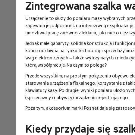
Zintegrowana szalka waż
Urządzenie to służy do pomiaru masy wybranych przez
zapewnia jej odporność na intensywną eksploatację. 
umożliwia pracę zarówno z lekkimi, jak i nieco ciężs
Jednak małe gabaryty, solidna konstrukcja i funkcjo
końcu od dawna na rynku technologii sprzedaży moż
wag elektronicznych – także wytrzymałych i niedużych.
którą współpracuje. Na czym to polega?
Przede wszystkim, na prostym połączeniu obydwu ele
sterowania urządzenia fiskalnego: korzystanie z taki
klawiatury kasy. Po drugie, wyniki pomiaru ułożonyc
(sprzedawcy i nabywcy) urządzenia rejestrującego.
Poza tym, akcesorium marki Posnet daje się zastosow
Kiedy przydaje się sza