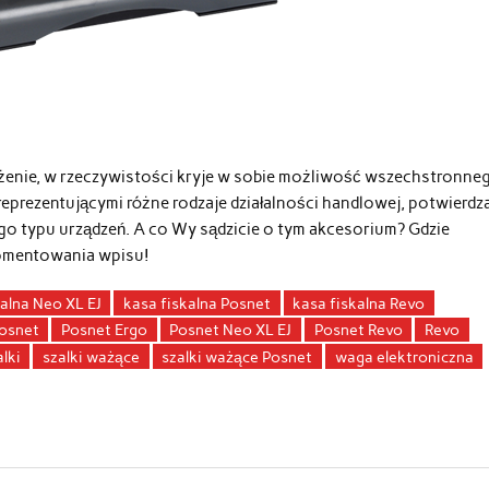
ażenie, w rzeczywistości kryje w sobie możliwość wszechstronne
reprezentującymi różne rodzaje działalności handlowej, potwierdz
go typu urządzeń. A co Wy sądzicie o tym akcesorium? Gdzie
komentowania wpisu!
kalna Neo XL EJ
kasa fiskalna Posnet
kasa fiskalna Revo
osnet
Posnet Ergo
Posnet Neo XL EJ
Posnet Revo
Revo
alki
szalki ważące
szalki ważące Posnet
waga elektroniczna