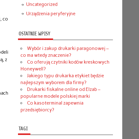
Uncategorized
Urządzenia peryferyjne
, co
OSTATNIE WPISY
Wybór i zakup drukarki paragonowej –
deli
co ma wtedy znaczenie?
ą, z
Co oferują czytniki kodów kreskowych
Honeywell?
Jakiego typu drukarka etykiet będzie
najlepszym wyborem dla firmy?
Drukarki fiskalne online od Elzab –
nach
popularne modele polskiej marki
Co kasoterminal zapewnia
przedsiębiorcy?
TAGI