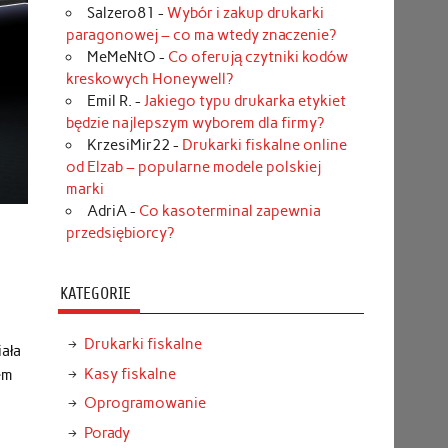
Salzero81
-
Wybór i zakup drukarki
paragonowej – co ma wtedy znaczenie?
MeMeNtO
-
Co oferują czytniki kodów
kreskowych Honeywell?
Emil R.
-
Jakiego typu drukarka etykiet
będzie najlepszym wyborem dla firmy?
KrzesiMir22
-
Drukarki fiskalne online
od Elzab – popularne modele polskiej
marki
AdriA
-
Co kasoterminal zapewnia
przedsiębiorcy?
KATEGORIE
Drukarki fiskalne
ała
Kasy fiskalne
em
Oprogramowanie
Porady