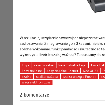
W rezultacie, urządzenie stwarzające niepozorne wr
zastosowania. Zintegrowanie go z 3 kasami, niejako 
solidne wykonanie, funkcjonalność i skuteczność te
wykorzystalibyście szalkę ważącą? Zapraszamy do 
Ergo
kasa fiskalna
kasa fiskalna Ergo
kasa fis
kasy fiskalne
kasy fiskalne Posnet
Neo XL EJ
P
szalka
szalka ważąca
szalka ważąca Posnet
sz
wagi elektroniczne
2 komentarze