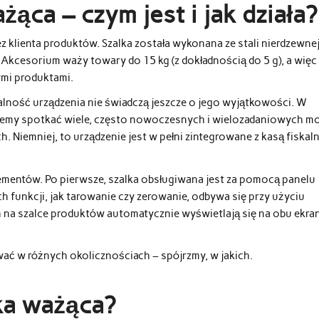
ąca – czym jest i jak działa?
 klienta produktów. Szalka została wykonana ze stali nierdzewnej
Akcesorium waży towary do 15 kg (z dokładnością do 5 g), a więc
zymi produktami.
nalność urządzenia nie świadczą jeszcze o jego wyjątkowości. W
emy spotkać wiele, często nowoczesnych i wielozadaniowych mo
 Niemniej, to urządzenie jest w pełni zintegrowane z kasą fiskaln
mentów. Po pierwsze, szalka obsługiwana jest za pomocą panelu
ch funkcji, jak tarowanie czy zerowanie, odbywa się przy użyciu
h na szalce produktów automatycznie wyświetlają się na obu ekra
ać w różnych okolicznościach – spójrzmy, w jakich.
lka ważąca?