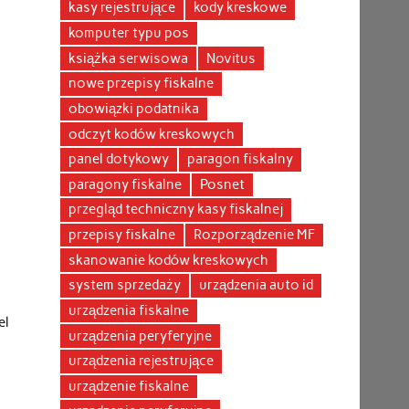
kasy rejestrujące
kody kreskowe
komputer typu pos
książka serwisowa
Novitus
nowe przepisy fiskalne
obowiązki podatnika
odczyt kodów kreskowych
panel dotykowy
paragon fiskalny
paragony fiskalne
Posnet
przegląd techniczny kasy fiskalnej
przepisy fiskalne
Rozporządzenie MF
skanowanie kodów kreskowych
system sprzedaży
urządzenia auto id
urządzenia fiskalne
el
urządzenia peryferyjne
urządzenia rejestrujące
urządzenie fiskalne