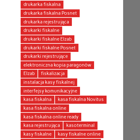
drukarka fiskalna
drukarka fiskalna Posnet
drukarka rejestrująca
drukarki fiskalne
drukarki fiskalne Elzab
drukarki fiskalne Posnet
drukarki rejestrujące
elektroniczna kopia paragonów
Elzab
fiskalizacja
instalacja kasy fiskalnej
interfejsy komunikacyjne
kasa fiskalna
kasa fiskalna Novitus
kasa fiskalna online
kasa fiskalna online ready
kasa rejestrująca
kasoterminal
kasy fiskalne
kasy fiskalne online