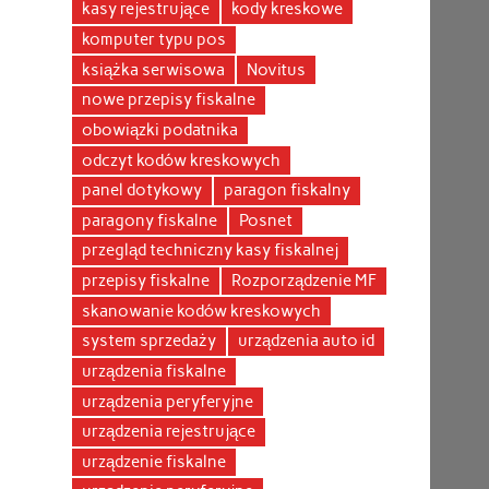
kasy rejestrujące
kody kreskowe
komputer typu pos
książka serwisowa
Novitus
nowe przepisy fiskalne
obowiązki podatnika
odczyt kodów kreskowych
panel dotykowy
paragon fiskalny
paragony fiskalne
Posnet
przegląd techniczny kasy fiskalnej
przepisy fiskalne
Rozporządzenie MF
skanowanie kodów kreskowych
system sprzedaży
urządzenia auto id
urządzenia fiskalne
urządzenia peryferyjne
urządzenia rejestrujące
urządzenie fiskalne