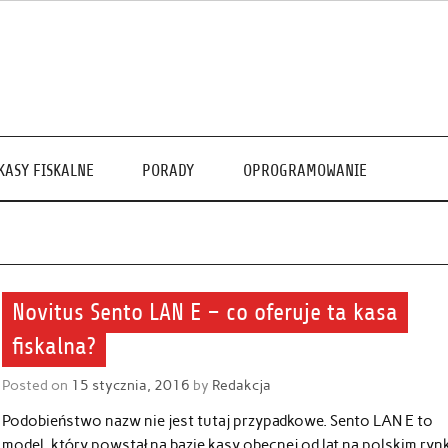
KASY FISKALNE
PORADY
OPROGRAMOWANIE
Novitus Sento LAN E – co oferuje ta kasa
fiskalna?
Posted on
15 stycznia, 2016
by
Redakcja
Podobieństwo nazw nie jest tutaj przypadkowe. Sento LAN E to
model, który powstał na bazie kasy obecnej od lat na polskim ryn