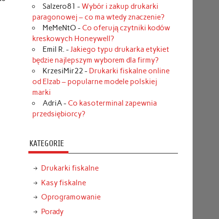
Salzero81
-
Wybór i zakup drukarki
paragonowej – co ma wtedy znaczenie?
MeMeNtO
-
Co oferują czytniki kodów
kreskowych Honeywell?
Emil R.
-
Jakiego typu drukarka etykiet
będzie najlepszym wyborem dla firmy?
KrzesiMir22
-
Drukarki fiskalne online
od Elzab – popularne modele polskiej
marki
AdriA
-
Co kasoterminal zapewnia
przedsiębiorcy?
KATEGORIE
Drukarki fiskalne
Kasy fiskalne
Oprogramowanie
Porady