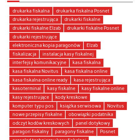
drukarka fiskalna
drukarka fiskalna Posnet
drukarka rejestrująca
drukarki fiskalne
drukarki fiskalne Elzab
drukarki fiskalne Posnet
drukarki rejestrujące
elektroniczna kopia paragonów
Elzab
fiskalizacja
instalacja kasy fiskalnej
interfejsy komunikacyjne
kasa fiskalna
kasa fiskalna Novitus
kasa fiskalna online
kasa fiskalna online ready
kasa rejestrująca
kasoterminal
kasy fiskalne
kasy fiskalne online
kasy rejestrujące
kody kreskowe
komputer typu pos
książka serwisowa
Novitus
nowe przepisy fiskalne
obowiązki podatnika
odczyt kodów kreskowych
panel dotykowy
paragon fiskalny
paragony fiskalne
Posnet