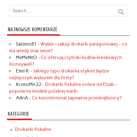
NAJNOWSZE KOMENTARZE
Salzero81
-
Wybór i zakup drukarki paragonowej – co
ma wtedy znaczenie?
MeMeNtO
-
Co oferują czytniki kodów kreskowych
Honeywell?
Emil R.
-
Jakiego typu drukarka etykiet będzie
najlepszym wyborem dla firmy?
KrzesiMir22
-
Drukarki fiskalne online od Elzab –
popularne modele polskiej marki
AdriA
-
Co kasoterminal zapewnia przedsiębiorcy?
KATEGORIE
Drukarki fiskalne