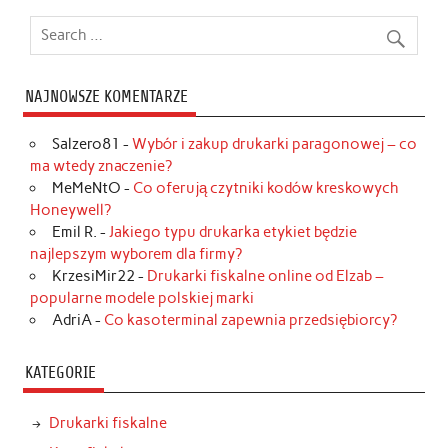
NAJNOWSZE KOMENTARZE
Salzero81
-
Wybór i zakup drukarki paragonowej – co
ma wtedy znaczenie?
MeMeNtO
-
Co oferują czytniki kodów kreskowych
Honeywell?
Emil R.
-
Jakiego typu drukarka etykiet będzie
najlepszym wyborem dla firmy?
KrzesiMir22
-
Drukarki fiskalne online od Elzab –
popularne modele polskiej marki
AdriA
-
Co kasoterminal zapewnia przedsiębiorcy?
KATEGORIE
Drukarki fiskalne