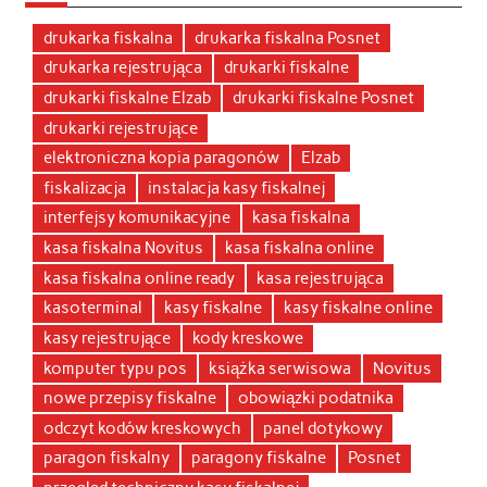
drukarka fiskalna
drukarka fiskalna Posnet
drukarka rejestrująca
drukarki fiskalne
drukarki fiskalne Elzab
drukarki fiskalne Posnet
drukarki rejestrujące
elektroniczna kopia paragonów
Elzab
fiskalizacja
instalacja kasy fiskalnej
interfejsy komunikacyjne
kasa fiskalna
kasa fiskalna Novitus
kasa fiskalna online
kasa fiskalna online ready
kasa rejestrująca
kasoterminal
kasy fiskalne
kasy fiskalne online
kasy rejestrujące
kody kreskowe
komputer typu pos
książka serwisowa
Novitus
nowe przepisy fiskalne
obowiązki podatnika
odczyt kodów kreskowych
panel dotykowy
paragon fiskalny
paragony fiskalne
Posnet