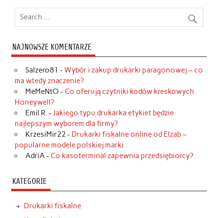
NAJNOWSZE KOMENTARZE
Salzero81
-
Wybór i zakup drukarki paragonowej – co
ma wtedy znaczenie?
MeMeNtO
-
Co oferują czytniki kodów kreskowych
Honeywell?
Emil R.
-
Jakiego typu drukarka etykiet będzie
najlepszym wyborem dla firmy?
KrzesiMir22
-
Drukarki fiskalne online od Elzab –
popularne modele polskiej marki
AdriA
-
Co kasoterminal zapewnia przedsiębiorcy?
KATEGORIE
Drukarki fiskalne