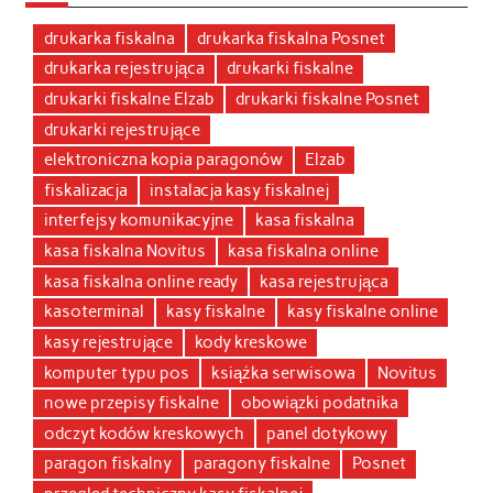
drukarka fiskalna
drukarka fiskalna Posnet
drukarka rejestrująca
drukarki fiskalne
drukarki fiskalne Elzab
drukarki fiskalne Posnet
drukarki rejestrujące
elektroniczna kopia paragonów
Elzab
fiskalizacja
instalacja kasy fiskalnej
interfejsy komunikacyjne
kasa fiskalna
kasa fiskalna Novitus
kasa fiskalna online
kasa fiskalna online ready
kasa rejestrująca
kasoterminal
kasy fiskalne
kasy fiskalne online
kasy rejestrujące
kody kreskowe
komputer typu pos
książka serwisowa
Novitus
nowe przepisy fiskalne
obowiązki podatnika
odczyt kodów kreskowych
panel dotykowy
paragon fiskalny
paragony fiskalne
Posnet