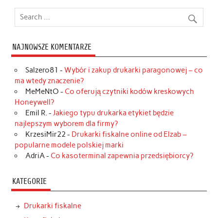
NAJNOWSZE KOMENTARZE
Salzero81
-
Wybór i zakup drukarki paragonowej – co
ma wtedy znaczenie?
MeMeNtO
-
Co oferują czytniki kodów kreskowych
Honeywell?
Emil R.
-
Jakiego typu drukarka etykiet będzie
najlepszym wyborem dla firmy?
KrzesiMir22
-
Drukarki fiskalne online od Elzab –
popularne modele polskiej marki
AdriA
-
Co kasoterminal zapewnia przedsiębiorcy?
KATEGORIE
Drukarki fiskalne