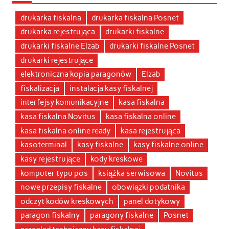
drukarka fiskalna
drukarka fiskalna Posnet
drukarka rejestrująca
drukarki fiskalne
drukarki fiskalne Elzab
drukarki fiskalne Posnet
drukarki rejestrujące
elektroniczna kopia paragonów
Elzab
fiskalizacja
instalacja kasy fiskalnej
interfejsy komunikacyjne
kasa fiskalna
kasa fiskalna Novitus
kasa fiskalna online
kasa fiskalna online ready
kasa rejestrująca
kasoterminal
kasy fiskalne
kasy fiskalne online
kasy rejestrujące
kody kreskowe
komputer typu pos
książka serwisowa
Novitus
nowe przepisy fiskalne
obowiązki podatnika
odczyt kodów kreskowych
panel dotykowy
paragon fiskalny
paragony fiskalne
Posnet