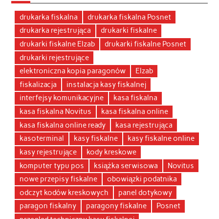
drukarka fiskalna
drukarka fiskalna Posnet
drukarka rejestrująca
drukarki fiskalne
drukarki fiskalne Elzab
drukarki fiskalne Posnet
drukarki rejestrujące
elektroniczna kopia paragonów
Elzab
fiskalizacja
instalacja kasy fiskalnej
interfejsy komunikacyjne
kasa fiskalna
kasa fiskalna Novitus
kasa fiskalna online
kasa fiskalna online ready
kasa rejestrująca
kasoterminal
kasy fiskalne
kasy fiskalne online
kasy rejestrujące
kody kreskowe
komputer typu pos
książka serwisowa
Novitus
nowe przepisy fiskalne
obowiązki podatnika
odczyt kodów kreskowych
panel dotykowy
paragon fiskalny
paragony fiskalne
Posnet