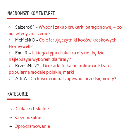
NAJNOWSZE KOMENTARZE
Salzero81
-
Wybór i zakup drukarki paragonowej – co
ma wtedy znaczenie?
MeMeNtO
-
Co oferują czytniki kodów kreskowych
Honeywell?
Emil R.
-
Jakiego typu drukarka etykiet będzie
najlepszym wyborem dla firmy?
KrzesiMir22
-
Drukarki fiskalne online od Elzab –
popularne modele polskiej marki
AdriA
-
Co kasoterminal zapewnia przedsiębiorcy?
KATEGORIE
Drukarki fiskalne
Kasy fiskalne
Oprogramowanie