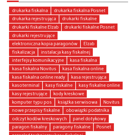
drukarka fiskalna
drukarka fiskalna Posnet
drukarka rejestrująca
drukarki fiskalne
drukarki fiskalne Elzab
drukarki fiskalne Posnet
drukarki rejestrujące
elektroniczna kopia paragonów
Elzab
fiskalizacja
instalacja kasy fiskalnej
interfejsy komunikacyjne
kasa fiskalna
kasa fiskalna Novitus
kasa fiskalna online
kasa fiskalna online ready
kasa rejestrująca
kasoterminal
kasy fiskalne
kasy fiskalne online
kasy rejestrujące
kody kreskowe
komputer typu pos
książka serwisowa
Novitus
nowe przepisy fiskalne
obowiązki podatnika
odczyt kodów kreskowych
panel dotykowy
paragon fiskalny
paragony fiskalne
Posnet