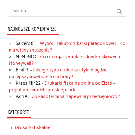
NAJNOWSZE KOMENTARZE
Salzero81
-
Wybór i zakup drukarki paragonowej – co
ma wtedy znaczenie?
MeMeNtO
-
Co oferują czytniki kodów kreskowych
Honeywell?
Emil R.
-
Jakiego typu drukarka etykiet będzie
najlepszym wyborem dla firmy?
KrzesiMir22
-
Drukarki fiskalne online od Elzab –
popularne modele polskiej marki
AdriA
-
Co kasoterminal zapewnia przedsiębiorcy?
KATEGORIE
Drukarki fiskalne