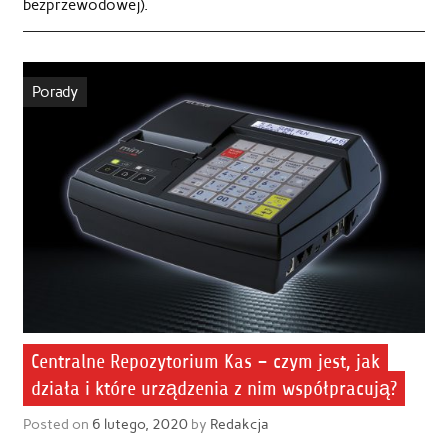
bezprzewodowej).
Porady
Centralne Repozytorium Kas – czym jest, jak
działa i które urządzenia z nim współpracują?
Posted on
6 lutego, 2020
by
Redakcja