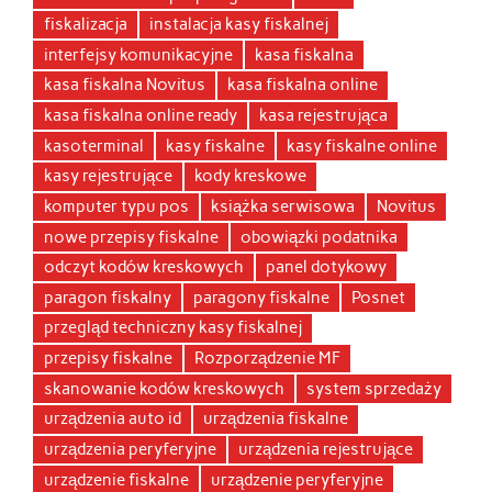
fiskalizacja
instalacja kasy fiskalnej
interfejsy komunikacyjne
kasa fiskalna
kasa fiskalna Novitus
kasa fiskalna online
kasa fiskalna online ready
kasa rejestrująca
kasoterminal
kasy fiskalne
kasy fiskalne online
kasy rejestrujące
kody kreskowe
komputer typu pos
książka serwisowa
Novitus
nowe przepisy fiskalne
obowiązki podatnika
odczyt kodów kreskowych
panel dotykowy
paragon fiskalny
paragony fiskalne
Posnet
przegląd techniczny kasy fiskalnej
przepisy fiskalne
Rozporządzenie MF
skanowanie kodów kreskowych
system sprzedaży
urządzenia auto id
urządzenia fiskalne
urządzenia peryferyjne
urządzenia rejestrujące
urządzenie fiskalne
urządzenie peryferyjne