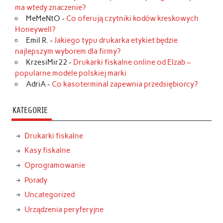
ma wtedy znaczenie?
MeMeNtO
-
Co oferują czytniki kodów kreskowych
Honeywell?
Emil R.
-
Jakiego typu drukarka etykiet będzie
najlepszym wyborem dla firmy?
KrzesiMir22
-
Drukarki fiskalne online od Elzab –
popularne modele polskiej marki
AdriA
-
Co kasoterminal zapewnia przedsiębiorcy?
KATEGORIE
Drukarki fiskalne
Kasy fiskalne
Oprogramowanie
Porady
Uncategorized
Urządzenia peryferyjne