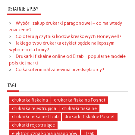
OSTATNIE WPISY
Wybór i zakup drukarki paragonowej – co ma wtedy
znaczenie?
Co oferują czytniki kodów kreskowych Honeywell?
Jakiego typu drukarka etykiet będzie najlepszym
wyborem dla firmy?
Drukarki fiskalne online od Elzab – popularne modele
polskiej marki
Co kasoterminal zapewnia przedsiębiorcy?
TAGI
drukarka fiskalna
drukarka fiskalna Posnet
drukarka rejestrująca
drukarki fiskalne
drukarki fiskalne Elzab
drukarki fiskalne Posnet
drukarki rejestrujące
elektroniczna kopia paragonów
Elzab