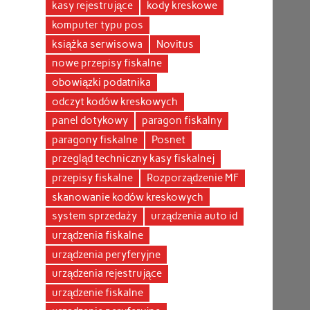
kasy rejestrujące
kody kreskowe
komputer typu pos
książka serwisowa
Novitus
nowe przepisy fiskalne
obowiązki podatnika
odczyt kodów kreskowych
panel dotykowy
paragon fiskalny
paragony fiskalne
Posnet
przegląd techniczny kasy fiskalnej
przepisy fiskalne
Rozporządzenie MF
skanowanie kodów kreskowych
system sprzedaży
urządzenia auto id
urządzenia fiskalne
urządzenia peryferyjne
urządzenia rejestrujące
urządzenie fiskalne