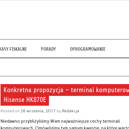
KASY FISKALNE
PORADY
OPROGRAMOWANIE
Konkretna propozycja – terminal komputero
Hisense HK870E
Posted on
26 września, 2017
by
Redakcja
Niedawno przybliżyliśmy Wam najważniejsze cechy terminali
komputerowych. Omówiliśmy tym samym kwestie, na które wart