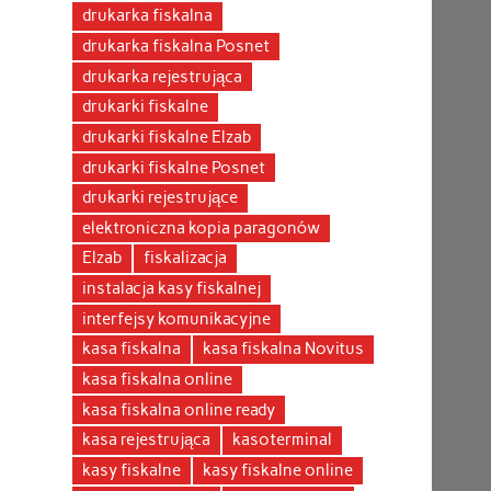
drukarka fiskalna
drukarka fiskalna Posnet
drukarka rejestrująca
drukarki fiskalne
drukarki fiskalne Elzab
drukarki fiskalne Posnet
drukarki rejestrujące
elektroniczna kopia paragonów
Elzab
fiskalizacja
instalacja kasy fiskalnej
interfejsy komunikacyjne
kasa fiskalna
kasa fiskalna Novitus
kasa fiskalna online
kasa fiskalna online ready
kasa rejestrująca
kasoterminal
kasy fiskalne
kasy fiskalne online