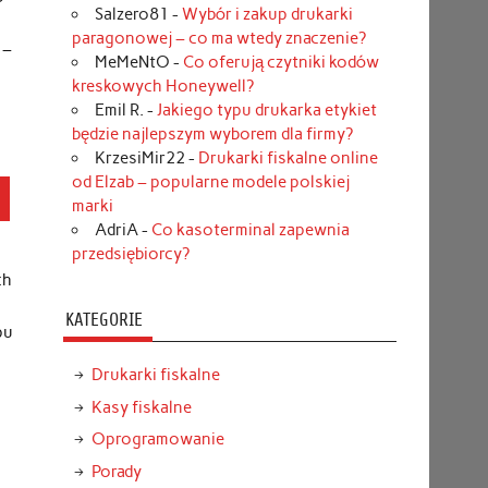
Salzero81
-
Wybór i zakup drukarki
paragonowej – co ma wtedy znaczenie?
 –
MeMeNtO
-
Co oferują czytniki kodów
kreskowych Honeywell?
Emil R.
-
Jakiego typu drukarka etykiet
będzie najlepszym wyborem dla firmy?
KrzesiMir22
-
Drukarki fiskalne online
od Elzab – popularne modele polskiej
marki
AdriA
-
Co kasoterminal zapewnia
przedsiębiorcy?
ch
KATEGORIE
pu
Drukarki fiskalne
Kasy fiskalne
Oprogramowanie
Porady