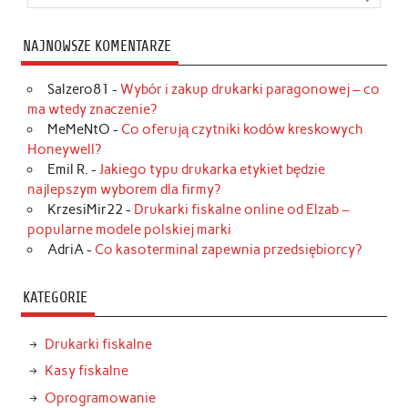
NAJNOWSZE KOMENTARZE
Salzero81
-
Wybór i zakup drukarki paragonowej – co
ma wtedy znaczenie?
MeMeNtO
-
Co oferują czytniki kodów kreskowych
Honeywell?
Emil R.
-
Jakiego typu drukarka etykiet będzie
najlepszym wyborem dla firmy?
KrzesiMir22
-
Drukarki fiskalne online od Elzab –
popularne modele polskiej marki
AdriA
-
Co kasoterminal zapewnia przedsiębiorcy?
KATEGORIE
Drukarki fiskalne
Kasy fiskalne
Oprogramowanie