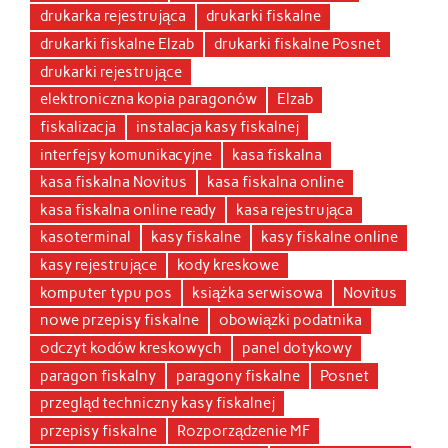
drukarka rejestrująca
drukarki fiskalne
drukarki fiskalne Elzab
drukarki fiskalne Posnet
drukarki rejestrujące
elektroniczna kopia paragonów
Elzab
fiskalizacja
instalacja kasy fiskalnej
interfejsy komunikacyjne
kasa fiskalna
kasa fiskalna Novitus
kasa fiskalna online
kasa fiskalna online ready
kasa rejestrująca
kasoterminal
kasy fiskalne
kasy fiskalne online
kasy rejestrujące
kody kreskowe
komputer typu pos
książka serwisowa
Novitus
nowe przepisy fiskalne
obowiązki podatnika
odczyt kodów kreskowych
panel dotykowy
paragon fiskalny
paragony fiskalne
Posnet
przegląd techniczny kasy fiskalnej
przepisy fiskalne
Rozporządzenie MF