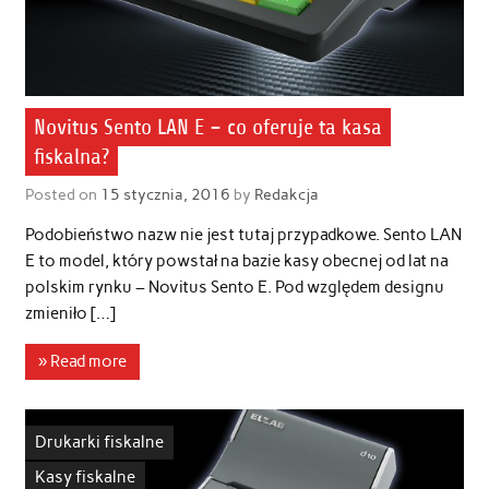
Novitus Sento LAN E – co oferuje ta kasa
fiskalna?
Posted on
15 stycznia, 2016
by
Redakcja
Podobieństwo nazw nie jest tutaj przypadkowe. Sento LAN
E to model, który powstał na bazie kasy obecnej od lat na
polskim rynku – Novitus Sento E. Pod względem designu
zmieniło […]
» Read more
Drukarki fiskalne
Kasy fiskalne