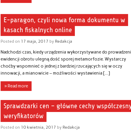
E-paragon, czyli nowa forma dokumentu w
kasach fiskalnych online
Posted on
17 maja, 2017
by
Redakcja
Nadchodzi czas, kiedy urządzenia wykorzystywane do prowadzen
ewidencji obrotu ulegną dość sporej metamorfozie. Wystarczy
choćby wspomnieć o jednej z bardziej rzucających się w oczy
innowacji, a mianowicie – możliwości wystawienia […]
» Read more
Sprawdzarki cen – główne cechy współczesn
weryfikatorów
Posted on
10 kwietnia, 2017
by
Redakcja