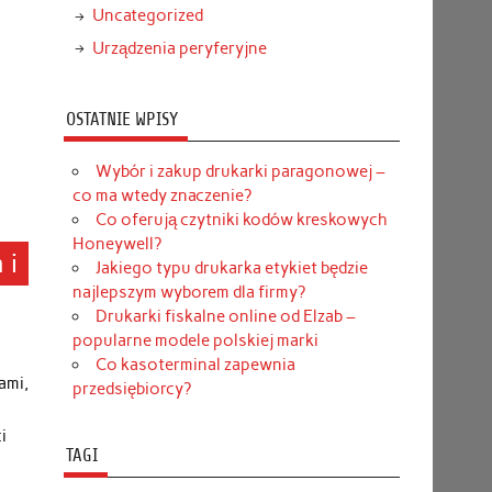
Uncategorized
Urządzenia peryferyjne
OSTATNIE WPISY
Wybór i zakup drukarki paragonowej –
co ma wtedy znaczenie?
Co oferują czytniki kodów kreskowych
Honeywell?
 i
Jakiego typu drukarka etykiet będzie
najlepszym wyborem dla firmy?
Drukarki fiskalne online od Elzab –
popularne modele polskiej marki
Co kasoterminal zapewnia
ami,
przedsiębiorcy?
i
TAGI