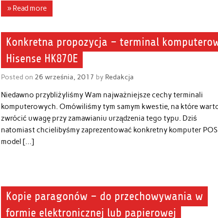
» Read more
Konkretna propozycja – terminal komputero
Hisense HK870E
Posted on
26 września, 2017
by
Redakcja
Niedawno przybliżyliśmy Wam najważniejsze cechy terminali
komputerowych. Omówiliśmy tym samym kwestie, na które wart
zwrócić uwagę przy zamawianiu urządzenia tego typu. Dziś
natomiast chcielibyśmy zaprezentować konkretny komputer POS
model […]
Kopie paragonów – do przechowywania w
formie elektronicznej lub papierowej