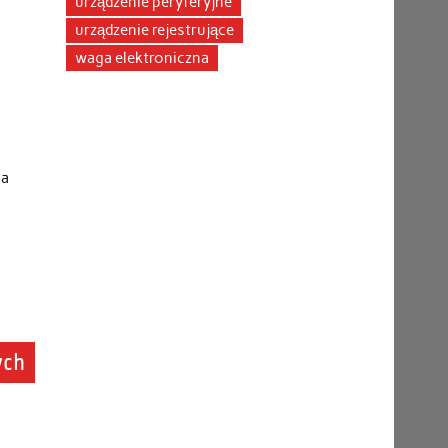
urządzenie peryferyjne
urządzenie rejestrujące
waga elektroniczna
ia
ych