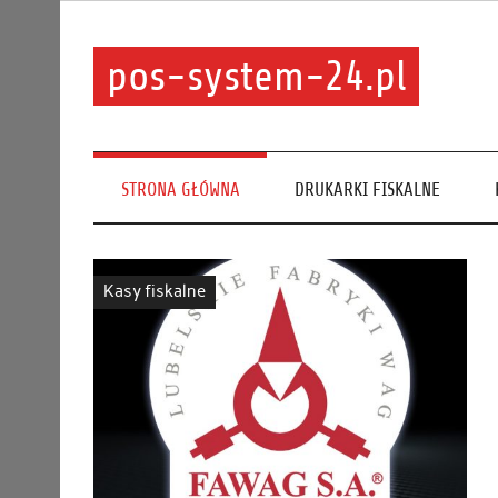
pos-system-24.pl
STRONA GŁÓWNA
DRUKARKI FISKALNE
Kasy fiskalne