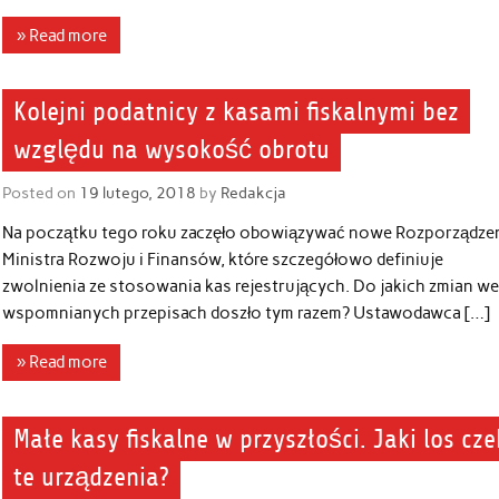
» Read more
Kolejni podatnicy z kasami fiskalnymi bez
względu na wysokość obrotu
Posted on
19 lutego, 2018
by
Redakcja
Na początku tego roku zaczęło obowiązywać nowe Rozporządze
Ministra Rozwoju i Finansów, które szczegółowo definiuje
zwolnienia ze stosowania kas rejestrujących. Do jakich zmian w
wspomnianych przepisach doszło tym razem? Ustawodawca […]
» Read more
Małe kasy fiskalne w przyszłości. Jaki los cz
te urządzenia?