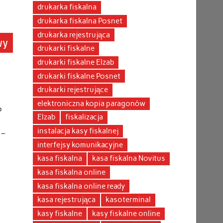
drukarka fiskalna
drukarka fiskalna Posnet
drukarka rejestrująca
wy
drukarki fiskalne
drukarki fiskalne Elzab
drukarki fiskalne Posnet
drukarki rejestrujące
elektroniczna kopia paragonów
o
Elzab
fiskalizacja
instalacja kasy fiskalnej
 –
interfejsy komunikacyjne
kasa fiskalna
kasa fiskalna Novitus
kasa fiskalna online
kasa fiskalna online ready
kasa rejestrująca
kasoterminal
kasy fiskalne
kasy fiskalne online