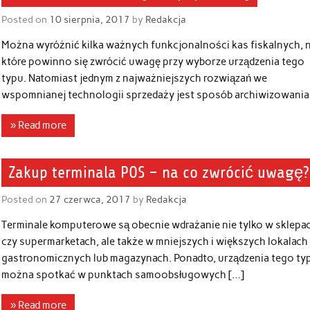
Posted on
10 sierpnia, 2017
by
Redakcja
Można wyróżnić kilka ważnych funkcjonalności kas fiskalnych, 
które powinno się zwrócić uwagę przy wyborze urządzenia tego
typu. Natomiast jednym z najważniejszych rozwiązań we
wspomnianej technologii sprzedaży jest sposób archiwizowania
» Read more
Zakup terminala POS – na co zwrócić uwagę?
Posted on
27 czerwca, 2017
by
Redakcja
Terminale komputerowe są obecnie wdrażanie nie tylko w sklepa
czy supermarketach, ale także w mniejszych i większych lokalach
gastronomicznych lub magazynach. Ponadto, urządzenia tego ty
można spotkać w punktach samoobsługowych […]
» Read more