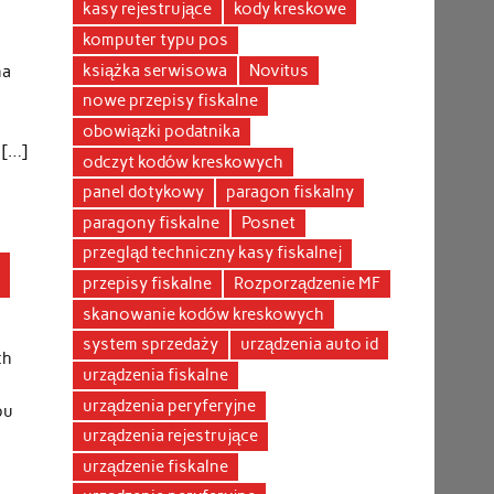
kasy rejestrujące
kody kreskowe
komputer typu pos
książka serwisowa
Novitus
na
nowe przepisy fiskalne
obowiązki podatnika
 […]
odczyt kodów kreskowych
panel dotykowy
paragon fiskalny
paragony fiskalne
Posnet
przegląd techniczny kasy fiskalnej
przepisy fiskalne
Rozporządzenie MF
skanowanie kodów kreskowych
system sprzedaży
urządzenia auto id
ch
urządzenia fiskalne
urządzenia peryferyjne
pu
urządzenia rejestrujące
urządzenie fiskalne