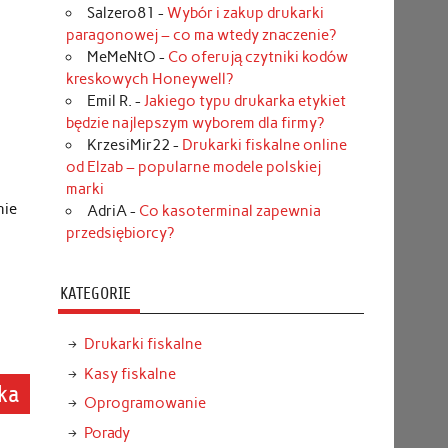
Salzero81
-
Wybór i zakup drukarki
paragonowej – co ma wtedy znaczenie?
MeMeNtO
-
Co oferują czytniki kodów
kreskowych Honeywell?
Emil R.
-
Jakiego typu drukarka etykiet
będzie najlepszym wyborem dla firmy?
KrzesiMir22
-
Drukarki fiskalne online
od Elzab – popularne modele polskiej
marki
nie
AdriA
-
Co kasoterminal zapewnia
przedsiębiorcy?
e
KATEGORIE
Drukarki fiskalne
Kasy fiskalne
eka
Oprogramowanie
Porady